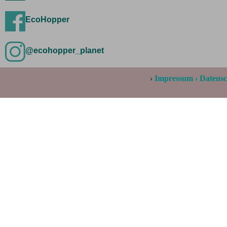
EcoHopper
@ecohopper_planet
›
Impressum
›
Datens