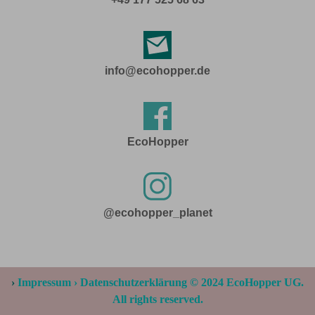
info@ecohopper.de
EcoHopper
@ecohopper_planet
›
Impressum
›
Datenschutzerklärung
© 2024 EcoHopper UG.
All rights reserved.