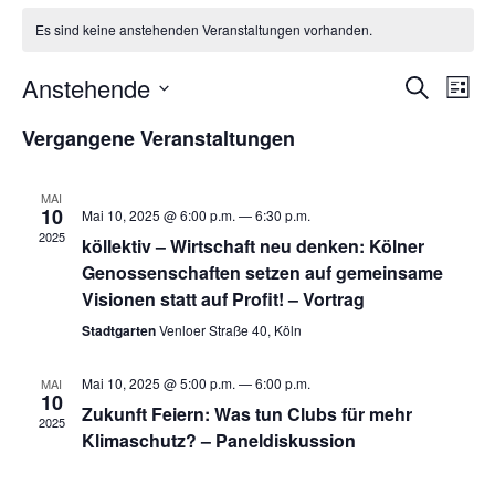
Es sind keine anstehenden Veranstaltungen vorhanden.
Anstehende
Suche
Veran
Ve
Liste
Datum
Vergangene Veranstaltungen
An
wählen.
Such
Na
MAI
10
und
Mai 10, 2025 @ 6:00 p.m.
—
6:30 p.m.
2025
köllektiv – Wirtschaft neu denken: Kölner
Genossenschaften setzen auf gemeinsame
Ansic
Visionen statt auf Profit! – Vortrag
Stadtgarten
Venloer Straße 40, Köln
Navig
Mai 10, 2025 @ 5:00 p.m.
—
6:00 p.m.
MAI
10
Zukunft Feiern: Was tun Clubs für mehr
2025
Klimaschutz? – Paneldiskussion